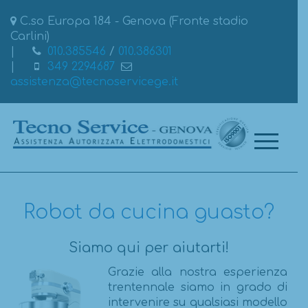
C.so Europa 184 - Genova (Fronte stadio
Carlini)
010.385546
/
010.386301
349 2294687
assistenza@tecnoservicege.it
Robot da cucina guasto?
Siamo qui per aiutarti!
Grazie alla nostra esperienza
trentennale siamo in grado di
intervenire su qualsiasi modello