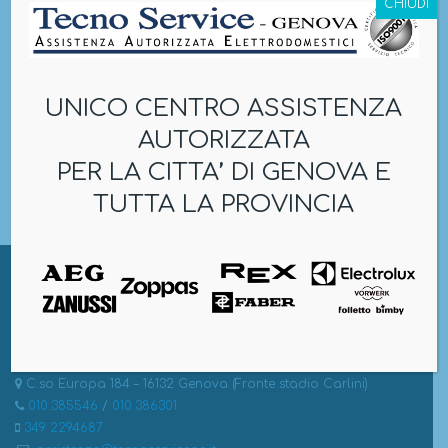
CHIUDI
UNICO CENTRO ASSISTENZA
AUTORIZZATA
PER LA CITTA’ DI GENOVA E
TUTTA LA PROVINCIA
TECNO SERVICE S.N.C.
C.so Europa 184 – 16132 Genova (Fronte stadio Carlini)
010.385546
/
010.386301
349 2294687