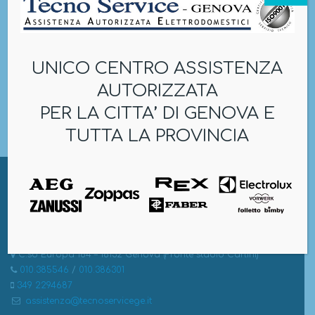
UNICO CENTRO ASSISTENZA
AUTORIZZATA
PER LA CITTA’ DI GENOVA E
TUTTA LA PROVINCIA
TECNO SERVICE S.N.C.
C.so Europa 184 – 16132 Genova (Fronte stadio Carlini)
010.385546
/
010.386301
349 2294687
assistenza@tecnoservicege.it