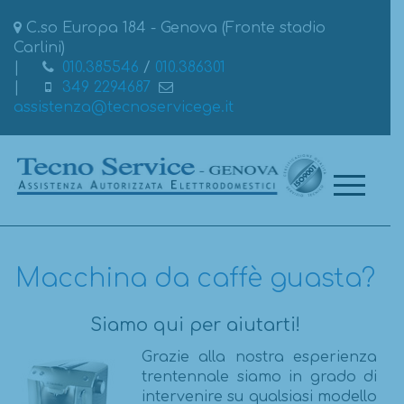
C.so Europa 184 - Genova (Fronte stadio
Carlini)
010.385546
/
010.386301
349 2294687
assistenza@tecnoservicege.it
Macchina da caffè guasta?
Siamo qui per aiutarti!
Grazie alla nostra esperienza
trentennale siamo in grado di
intervenire su qualsiasi modello