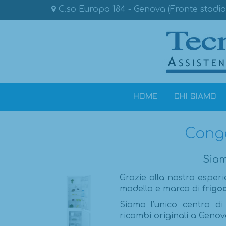
C.so Europa 184 - Genova (Fronte stadio 
HOME
CHI SIAMO
Conge
Siam
Grazie alla nostra esperi
modello e marca di
frigo
Siamo l’unico centro di
ricambi originali a Genov