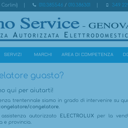
Carlini)
010.385546
/
010.386301
349 22
SERVIZI
MARCHI
AREA DI COMPETENZA
D
latore guasto?
o qui per aiutarti!
enza trentennale siamo in grado di intervenire su qua
congelatore/congelatore
.
 assistenza autorizzato
ELECTROLUX
per la vend
a e provincia.