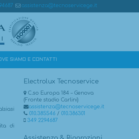
94687
assistenza@tecnoservicege.it
OVE SIAMO E CONTATTI
Electrolux Tecnoservice
C.so Europa 184 – Genova
(Fronte stadio Carlini)
assistenza@tecnoservicege.it
lsiasi
010.385546
/
010.386301
349 2294687
ita di
Assistenza & Riparazioni