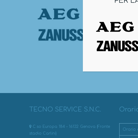
PER L
TECNO SERVICE S.N.C.
Orari
C.so Europa 184 – 16132 Genova (Fronte
Orario 
stadio Carlini)