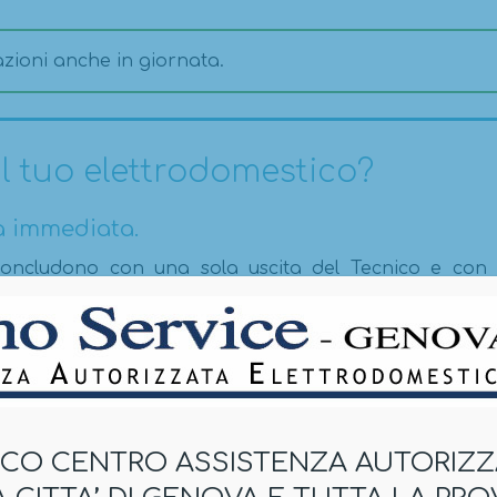
zioni anche in giornata.
l tuo elettrodomestico?
a immediata.
i concludono con una sola uscita del Tecnico e con 
iali sconti del 20% sui ricambi originali utilizzati neg
ICO CENTRO ASSISTENZA AUTORIZZ