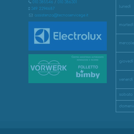
010.385546
/
010.386301
lunedì
349 2294687
assistenza@tecnoservicege.it
martedì
mercole
giovedì
venerdì
sabato
domeni
TECNO SERVICE S.N.C. - Corso Europa 184 - GENOVA - TE