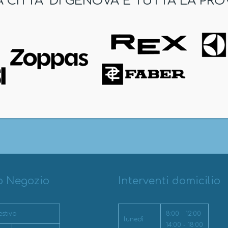
A CITTA’ DI GENOVA E TUTTA LA PRO
o Negozio
Interventi domicilio
estivo
8:00 - 12:00
lunedì
14:00 - 18:00