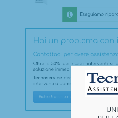
Eseguiamo ripara
Hai un problema con i
Contattaci per avere assistenz
Oltre il 50% dei nostri interventi s
soluzione immediata del problema.
Tecnoservice
dedica inoltre anche spec
interventi a domicilio.
Richiedi assistenza
UN