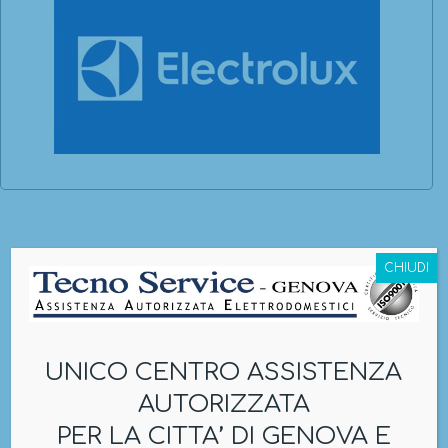
CHIUDI
Electrolux Tecnoservice
C.so Europa 184 – Genova (Fronte stadio
Carlini)
assistenza@tecnoservicege.it
UNICO CENTRO ASSISTENZA
010.385546
/
010.386301
AUTORIZZATA
349 2294687
PER LA CITTA’ DI GENOVA E