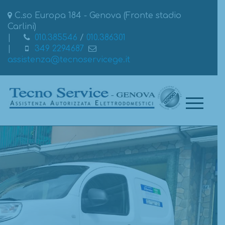
C.so Europa 184 - Genova (Fronte stadio
Carlini)
010.385546
/
010.386301
349 2294687
assistenza@tecnoservicege.it