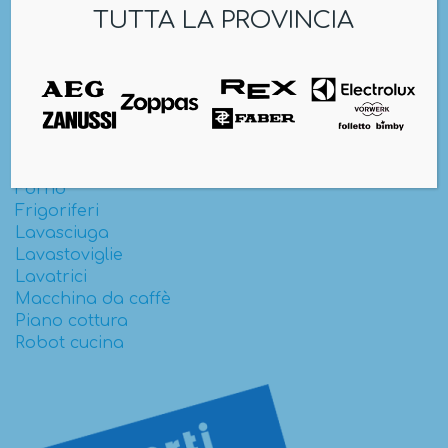
TUTTA LA PROVINCIA
Assistenza & Riparazioni
Altro
Asciugabiancheria
Aspirapolvere
Cappe
Congelatori
Erogatori acqua/ghiaccio
Forno
Frigoriferi
Lavasciuga
Lavastoviglie
Lavatrici
Macchina da caffè
Piano cottura
Robot cucina